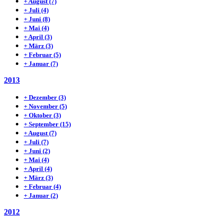
+
August
(7)
+
Juli
(4)
+
Juni
(8)
+
Mai
(4)
+
April
(3)
+
März
(3)
+
Februar
(5)
+
Januar
(7)
2013
+
Dezember
(3)
+
November
(5)
+
Oktober
(3)
+
September
(15)
+
August
(7)
+
Juli
(7)
+
Juni
(2)
+
Mai
(4)
+
April
(4)
+
März
(3)
+
Februar
(4)
+
Januar
(2)
2012