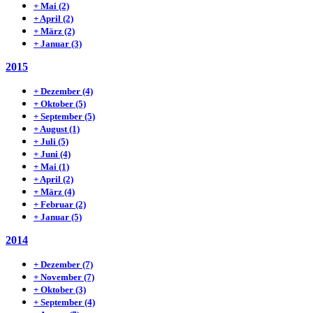
+
Mai
(2)
+
April
(2)
+
März
(2)
+
Januar
(3)
2015
+
Dezember
(4)
+
Oktober
(5)
+
September
(5)
+
August
(1)
+
Juli
(5)
+
Juni
(4)
+
Mai
(1)
+
April
(2)
+
März
(4)
+
Februar
(2)
+
Januar
(5)
2014
+
Dezember
(7)
+
November
(7)
+
Oktober
(3)
+
September
(4)