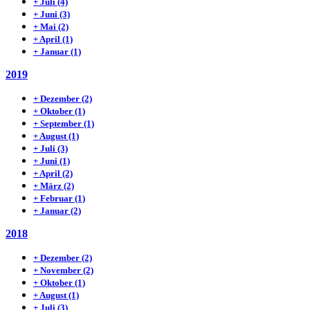
+
Juli
(4)
+
Juni
(3)
+
Mai
(2)
+
April
(1)
+
Januar
(1)
2019
+
Dezember
(2)
+
Oktober
(1)
+
September
(1)
+
August
(1)
+
Juli
(3)
+
Juni
(1)
+
April
(2)
+
März
(2)
+
Februar
(1)
+
Januar
(2)
2018
+
Dezember
(2)
+
November
(2)
+
Oktober
(1)
+
August
(1)
+
Juli
(3)