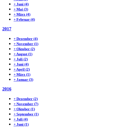
+
Juni
(4)
+
Mai
(3)
+
März
(4)
+
Februar
(4)
2017
+
Dezember
(4)
+
November
(1)
+
Oktober
(2)
+
August
(1)
+
Juli
(2)
+
Juni
(4)
+
April
(2)
+
März
(1)
+
Januar
(3)
2016
+
Dezember
(2)
+
November
(7)
+
Oktober
(1)
+
September
(1)
+
Juli
(4)
+
Juni
(1)