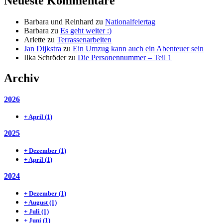
Neueste Kommentare
Barbara und Reinhard
zu
Nationalfeiertag
Barbara
zu
Es geht weiter :)
Arlette
zu
Terrassenarbeiten
Jan Dijkstra
zu
Ein Umzug kann auch ein Abenteuer sein
Ilka Schröder
zu
Die Personennummer – Teil 1
Archiv
2026
+
April
(1)
2025
+
Dezember
(1)
+
April
(1)
2024
+
Dezember
(1)
+
August
(1)
+
Juli
(1)
+
Juni
(1)