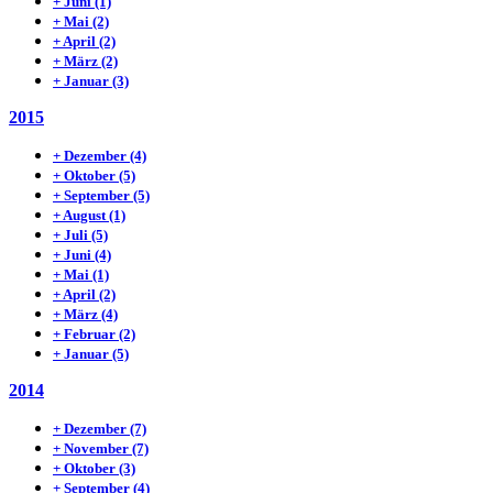
+
Juni
(1)
+
Mai
(2)
+
April
(2)
+
März
(2)
+
Januar
(3)
2015
+
Dezember
(4)
+
Oktober
(5)
+
September
(5)
+
August
(1)
+
Juli
(5)
+
Juni
(4)
+
Mai
(1)
+
April
(2)
+
März
(4)
+
Februar
(2)
+
Januar
(5)
2014
+
Dezember
(7)
+
November
(7)
+
Oktober
(3)
+
September
(4)