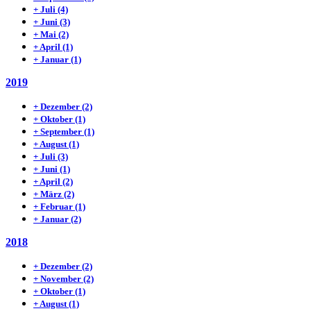
+
Juli
(4)
+
Juni
(3)
+
Mai
(2)
+
April
(1)
+
Januar
(1)
2019
+
Dezember
(2)
+
Oktober
(1)
+
September
(1)
+
August
(1)
+
Juli
(3)
+
Juni
(1)
+
April
(2)
+
März
(2)
+
Februar
(1)
+
Januar
(2)
2018
+
Dezember
(2)
+
November
(2)
+
Oktober
(1)
+
August
(1)