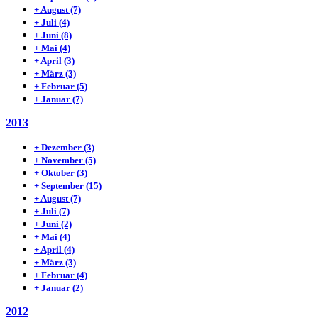
+
August
(7)
+
Juli
(4)
+
Juni
(8)
+
Mai
(4)
+
April
(3)
+
März
(3)
+
Februar
(5)
+
Januar
(7)
2013
+
Dezember
(3)
+
November
(5)
+
Oktober
(3)
+
September
(15)
+
August
(7)
+
Juli
(7)
+
Juni
(2)
+
Mai
(4)
+
April
(4)
+
März
(3)
+
Februar
(4)
+
Januar
(2)
2012