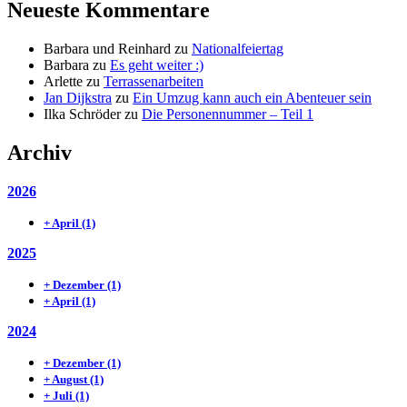
Neueste Kommentare
Barbara und Reinhard
zu
Nationalfeiertag
Barbara
zu
Es geht weiter :)
Arlette
zu
Terrassenarbeiten
Jan Dijkstra
zu
Ein Umzug kann auch ein Abenteuer sein
Ilka Schröder
zu
Die Personennummer – Teil 1
Archiv
2026
+
April
(1)
2025
+
Dezember
(1)
+
April
(1)
2024
+
Dezember
(1)
+
August
(1)
+
Juli
(1)