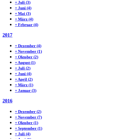
+
Juli
(3)
+
Juni
(4)
+
Mai
(3)
+
März
(4)
+
Februar
(4)
2017
+
Dezember
(4)
+
November
(1)
+
Oktober
(2)
+
August
(1)
+
Juli
(2)
+
Juni
(4)
+
April
(2)
+
März
(1)
+
Januar
(3)
2016
+
Dezember
(2)
+
November
(7)
+
Oktober
(1)
+
September
(1)
+
Juli
(4)