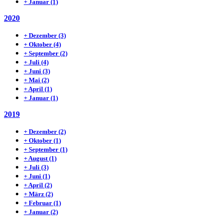
+
Januar
(1)
2020
+
Dezember
(3)
+
Oktober
(4)
+
September
(2)
+
Juli
(4)
+
Juni
(3)
+
Mai
(2)
+
April
(1)
+
Januar
(1)
2019
+
Dezember
(2)
+
Oktober
(1)
+
September
(1)
+
August
(1)
+
Juli
(3)
+
Juni
(1)
+
April
(2)
+
März
(2)
+
Februar
(1)
+
Januar
(2)