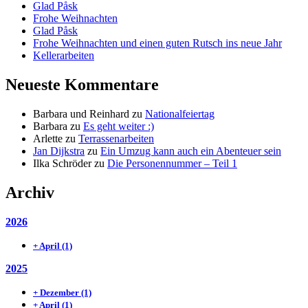
Glad Påsk
Frohe Weihnachten
Glad Påsk
Frohe Weihnachten und einen guten Rutsch ins neue Jahr
Kellerarbeiten
Neueste Kommentare
Barbara und Reinhard
zu
Nationalfeiertag
Barbara
zu
Es geht weiter :)
Arlette
zu
Terrassenarbeiten
Jan Dijkstra
zu
Ein Umzug kann auch ein Abenteuer sein
Ilka Schröder
zu
Die Personennummer – Teil 1
Archiv
2026
+
April
(1)
2025
+
Dezember
(1)
+
April
(1)