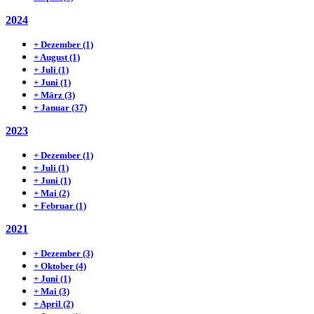
2024
+
Dezember
(1)
+
August
(1)
+
Juli
(1)
+
Juni
(1)
+
März
(3)
+
Januar
(37)
2023
+
Dezember
(1)
+
Juli
(1)
+
Juni
(1)
+
Mai
(2)
+
Februar
(1)
2021
+
Dezember
(3)
+
Oktober
(4)
+
Juni
(1)
+
Mai
(3)
+
April
(2)