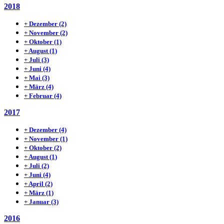
2018
+
Dezember
(2)
+
November
(2)
+
Oktober
(1)
+
August
(1)
+
Juli
(3)
+
Juni
(4)
+
Mai
(3)
+
März
(4)
+
Februar
(4)
2017
+
Dezember
(4)
+
November
(1)
+
Oktober
(2)
+
August
(1)
+
Juli
(2)
+
Juni
(4)
+
April
(2)
+
März
(1)
+
Januar
(3)
2016