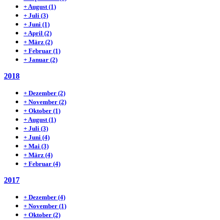
+
August
(1)
+
Juli
(3)
+
Juni
(1)
+
April
(2)
+
März
(2)
+
Februar
(1)
+
Januar
(2)
2018
+
Dezember
(2)
+
November
(2)
+
Oktober
(1)
+
August
(1)
+
Juli
(3)
+
Juni
(4)
+
Mai
(3)
+
März
(4)
+
Februar
(4)
2017
+
Dezember
(4)
+
November
(1)
+
Oktober
(2)