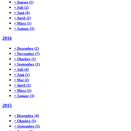
+
August
(1)
+
Juli
(2)
+
Juni
(4)
+
April
(2)
+
März
(1)
+
Januar
(3)
2016
+
Dezember
(2)
+
November
(7)
+
Oktober
(1)
+
September
(1)
+
Juli
(4)
+
Juni
(1)
+
Mai
(2)
+
April
(2)
+
März
(2)
+
Januar
(3)
2015
+
Dezember
(4)
+
Oktober
(5)
+
September
(5)