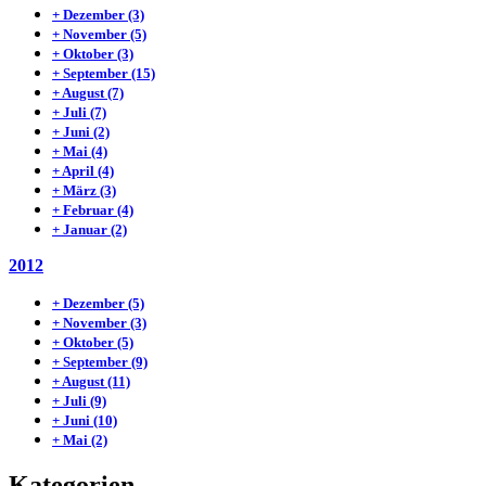
+
Dezember
(3)
+
November
(5)
+
Oktober
(3)
+
September
(15)
+
August
(7)
+
Juli
(7)
+
Juni
(2)
+
Mai
(4)
+
April
(4)
+
März
(3)
+
Februar
(4)
+
Januar
(2)
2012
+
Dezember
(5)
+
November
(3)
+
Oktober
(5)
+
September
(9)
+
August
(11)
+
Juli
(9)
+
Juni
(10)
+
Mai
(2)
Kategorien