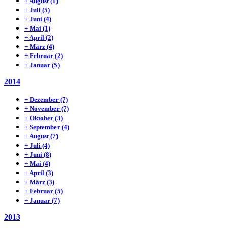
+
August
(1)
+
Juli
(5)
+
Juni
(4)
+
Mai
(1)
+
April
(2)
+
März
(4)
+
Februar
(2)
+
Januar
(5)
2014
+
Dezember
(7)
+
November
(7)
+
Oktober
(3)
+
September
(4)
+
August
(7)
+
Juli
(4)
+
Juni
(8)
+
Mai
(4)
+
April
(3)
+
März
(3)
+
Februar
(5)
+
Januar
(7)
2013