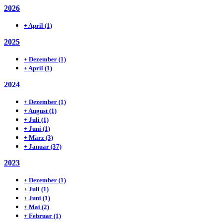
2026
+
April
(1)
2025
+
Dezember
(1)
+
April
(1)
2024
+
Dezember
(1)
+
August
(1)
+
Juli
(1)
+
Juni
(1)
+
März
(3)
+
Januar
(37)
2023
+
Dezember
(1)
+
Juli
(1)
+
Juni
(1)
+
Mai
(2)
+
Februar
(1)