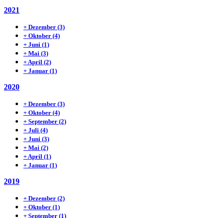
2021
+
Dezember
(3)
+
Oktober
(4)
+
Juni
(1)
+
Mai
(3)
+
April
(2)
+
Januar
(1)
2020
+
Dezember
(3)
+
Oktober
(4)
+
September
(2)
+
Juli
(4)
+
Juni
(3)
+
Mai
(2)
+
April
(1)
+
Januar
(1)
2019
+
Dezember
(2)
+
Oktober
(1)
+
September
(1)