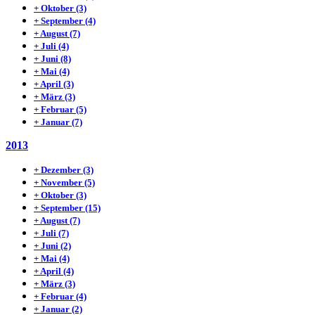
+
Oktober
(3)
+
September
(4)
+
August
(7)
+
Juli
(4)
+
Juni
(8)
+
Mai
(4)
+
April
(3)
+
März
(3)
+
Februar
(5)
+
Januar
(7)
2013
+
Dezember
(3)
+
November
(5)
+
Oktober
(3)
+
September
(15)
+
August
(7)
+
Juli
(7)
+
Juni
(2)
+
Mai
(4)
+
April
(4)
+
März
(3)
+
Februar
(4)
+
Januar
(2)