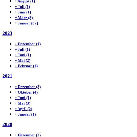
+
August
(1)
+
Juli
(1)
+
Juni
(1)
+
März
(3)
+
Januar
(37)
2023
+
Dezember
(1)
+
Juli
(1)
+
Juni
(1)
+
Mai
(2)
+
Februar
(1)
2021
+
Dezember
(3)
+
Oktober
(4)
+
Juni
(1)
+
Mai
(3)
+
April
(2)
+
Januar
(1)
2020
+
Dezember
(3)