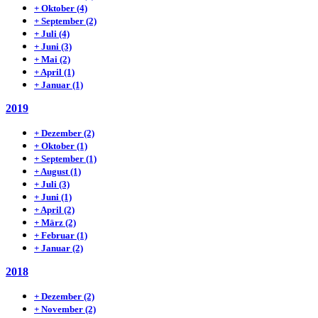
+
Oktober
(4)
+
September
(2)
+
Juli
(4)
+
Juni
(3)
+
Mai
(2)
+
April
(1)
+
Januar
(1)
2019
+
Dezember
(2)
+
Oktober
(1)
+
September
(1)
+
August
(1)
+
Juli
(3)
+
Juni
(1)
+
April
(2)
+
März
(2)
+
Februar
(1)
+
Januar
(2)
2018
+
Dezember
(2)
+
November
(2)