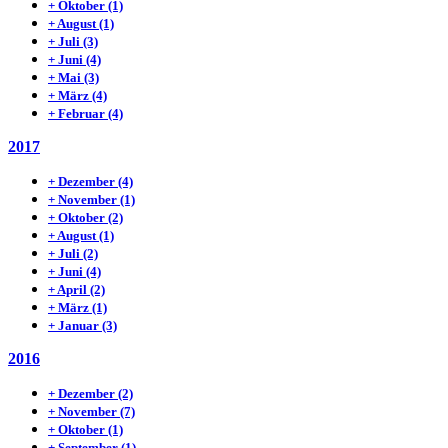
+
Oktober
(1)
+
August
(1)
+
Juli
(3)
+
Juni
(4)
+
Mai
(3)
+
März
(4)
+
Februar
(4)
2017
+
Dezember
(4)
+
November
(1)
+
Oktober
(2)
+
August
(1)
+
Juli
(2)
+
Juni
(4)
+
April
(2)
+
März
(1)
+
Januar
(3)
2016
+
Dezember
(2)
+
November
(7)
+
Oktober
(1)
+
September
(1)