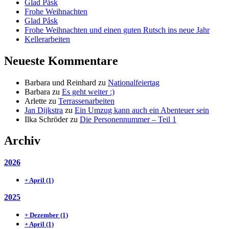
Glad Påsk
Frohe Weihnachten
Glad Påsk
Frohe Weihnachten und einen guten Rutsch ins neue Jahr
Kellerarbeiten
Neueste Kommentare
Barbara und Reinhard
zu
Nationalfeiertag
Barbara
zu
Es geht weiter :)
Arlette
zu
Terrassenarbeiten
Jan Dijkstra
zu
Ein Umzug kann auch ein Abenteuer sein
Ilka Schröder
zu
Die Personennummer – Teil 1
Archiv
2026
+
April
(1)
2025
+
Dezember
(1)
+
April
(1)