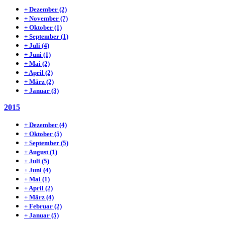
+
Dezember
(2)
+
November
(7)
+
Oktober
(1)
+
September
(1)
+
Juli
(4)
+
Juni
(1)
+
Mai
(2)
+
April
(2)
+
März
(2)
+
Januar
(3)
2015
+
Dezember
(4)
+
Oktober
(5)
+
September
(5)
+
August
(1)
+
Juli
(5)
+
Juni
(4)
+
Mai
(1)
+
April
(2)
+
März
(4)
+
Februar
(2)
+
Januar
(5)