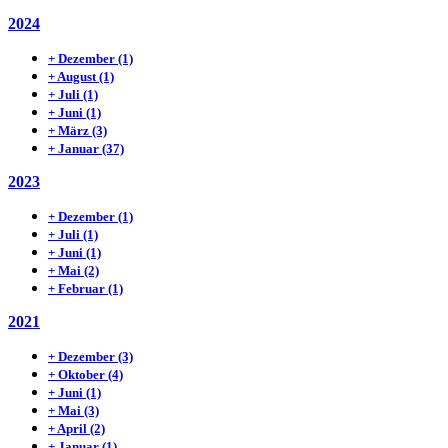
2024
+
Dezember
(1)
+
August
(1)
+
Juli
(1)
+
Juni
(1)
+
März
(3)
+
Januar
(37)
2023
+
Dezember
(1)
+
Juli
(1)
+
Juni
(1)
+
Mai
(2)
+
Februar
(1)
2021
+
Dezember
(3)
+
Oktober
(4)
+
Juni
(1)
+
Mai
(3)
+
April
(2)
+
Januar
(1)