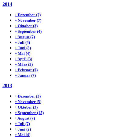
2014
+
Dezember
(7)
+
November
(7)
+
Oktober
(3)
+
September
(4)
+
August
(7)
+
Juli
(4)
+
Juni
(8)
+
Mai
(4)
+
April
(3)
+
März
(3)
+
Februar
(5)
+
Januar
(7)
2013
+
Dezember
(3)
+
November
(5)
+
Oktober
(3)
+
September
(15)
+
August
(7)
+
Juli
(7)
+
Juni
(2)
+
Mai
(4)