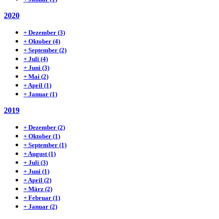
2020
+
Dezember
(3)
+
Oktober
(4)
+
September
(2)
+
Juli
(4)
+
Juni
(3)
+
Mai
(2)
+
April
(1)
+
Januar
(1)
2019
+
Dezember
(2)
+
Oktober
(1)
+
September
(1)
+
August
(1)
+
Juli
(3)
+
Juni
(1)
+
April
(2)
+
März
(2)
+
Februar
(1)
+
Januar
(2)