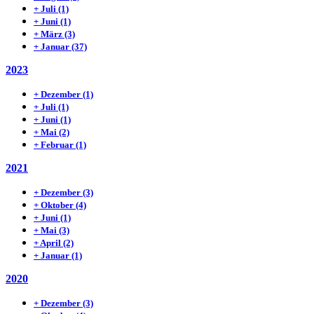
+
Juli
(1)
+
Juni
(1)
+
März
(3)
+
Januar
(37)
2023
+
Dezember
(1)
+
Juli
(1)
+
Juni
(1)
+
Mai
(2)
+
Februar
(1)
2021
+
Dezember
(3)
+
Oktober
(4)
+
Juni
(1)
+
Mai
(3)
+
April
(2)
+
Januar
(1)
2020
+
Dezember
(3)