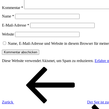
Kommentar
*
Name
*
E-Mail-Adresse
*
Website
Name, E-Mail-Adresse und Website in diesem Browser für meine
Diese Website verwendet Akismet, um Spam zu reduzieren.
Erfahre 
Beitragsnavigation
Vorheriger
Beitrag
Zurück
Der See ist zu
Nächster