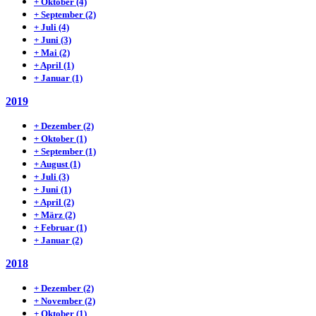
+
Oktober
(4)
+
September
(2)
+
Juli
(4)
+
Juni
(3)
+
Mai
(2)
+
April
(1)
+
Januar
(1)
2019
+
Dezember
(2)
+
Oktober
(1)
+
September
(1)
+
August
(1)
+
Juli
(3)
+
Juni
(1)
+
April
(2)
+
März
(2)
+
Februar
(1)
+
Januar
(2)
2018
+
Dezember
(2)
+
November
(2)
+
Oktober
(1)