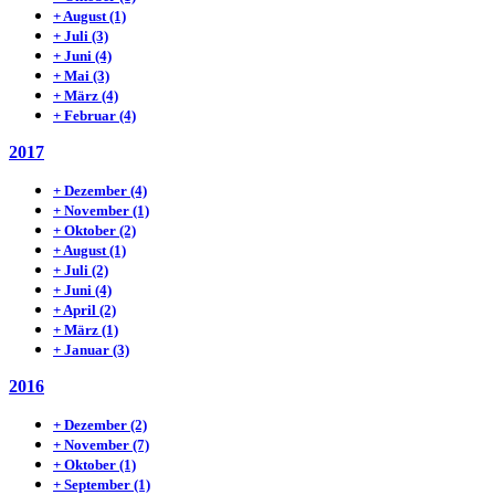
+
August
(1)
+
Juli
(3)
+
Juni
(4)
+
Mai
(3)
+
März
(4)
+
Februar
(4)
2017
+
Dezember
(4)
+
November
(1)
+
Oktober
(2)
+
August
(1)
+
Juli
(2)
+
Juni
(4)
+
April
(2)
+
März
(1)
+
Januar
(3)
2016
+
Dezember
(2)
+
November
(7)
+
Oktober
(1)
+
September
(1)