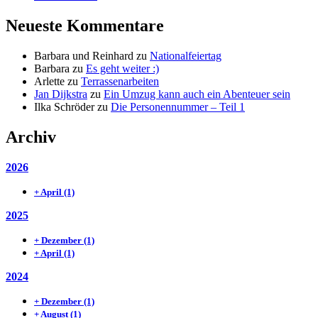
Neueste Kommentare
Barbara und Reinhard
zu
Nationalfeiertag
Barbara
zu
Es geht weiter :)
Arlette
zu
Terrassenarbeiten
Jan Dijkstra
zu
Ein Umzug kann auch ein Abenteuer sein
Ilka Schröder
zu
Die Personennummer – Teil 1
Archiv
2026
+
April
(1)
2025
+
Dezember
(1)
+
April
(1)
2024
+
Dezember
(1)
+
August
(1)