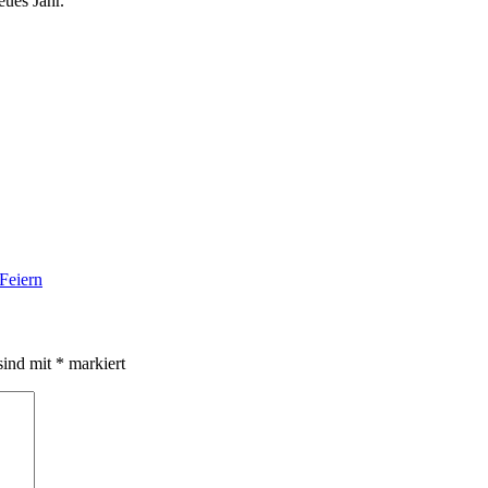
ues Jahr.
Feiern
sind mit
*
markiert