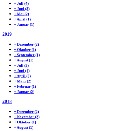
+
Juli
(4)
+
Juni
(3)
+
Mai
(2)
+
April
(1)
+
Januar
(1)
2019
+
Dezember
(2)
+
Oktober
(1)
+
September
(1)
+
August
(1)
+
Juli
(3)
+
Juni
(1)
+
April
(2)
+
März
(2)
+
Februar
(1)
+
Januar
(2)
2018
+
Dezember
(2)
+
November
(2)
+
Oktober
(1)
+
August
(1)