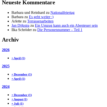
Neueste Kommentare
Barbara und Reinhard
zu
Nationalfeiertag
Barbara
zu
Es geht weiter :)
Arlette
zu
Terrassenarbeiten
Jan Dijkstra
zu
Ein Umzug kann auch ein Abenteuer sein
Ilka Schröder
zu
Die Personennummer – Teil 1
Archiv
2026
+
April
(1)
2025
+
Dezember
(1)
+
April
(1)
2024
+
Dezember
(1)
+
August
(1)
+
Juli
(1)