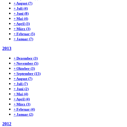
+
August
(7)
+
Juli
(4)
+
Juni
(8)
+
Mai
(4)
+
April
(3)
+
März
(3)
+
Februar
(5)
+
Januar
(7)
2013
+
Dezember
(3)
+
November
(5)
+
Oktober
(3)
+
September
(15)
+
August
(7)
+
Juli
(7)
+
Juni
(2)
+
Mai
(4)
+
April
(4)
+
März
(3)
+
Februar
(4)
+
Januar
(2)
2012