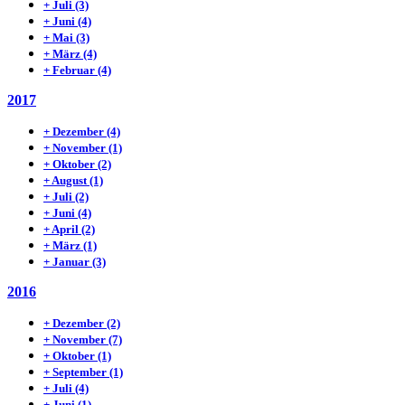
+
Juli
(3)
+
Juni
(4)
+
Mai
(3)
+
März
(4)
+
Februar
(4)
2017
+
Dezember
(4)
+
November
(1)
+
Oktober
(2)
+
August
(1)
+
Juli
(2)
+
Juni
(4)
+
April
(2)
+
März
(1)
+
Januar
(3)
2016
+
Dezember
(2)
+
November
(7)
+
Oktober
(1)
+
September
(1)
+
Juli
(4)
+
Juni
(1)