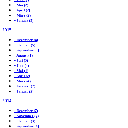
+
Mai
(2)
+
April
(2)
+
März
(2)
+
Januar
(3)
2015
+
Dezember
(4)
+
Oktober
(5)
+
September
(5)
+
August
(1)
+
Juli
(5)
+
Juni
(4)
+
Mai
(1)
+
April
(2)
+
März
(4)
+
Februar
(2)
+
Januar
(5)
2014
+
Dezember
(7)
+
November
(7)
+
Oktober
(3)
+
September
(4)