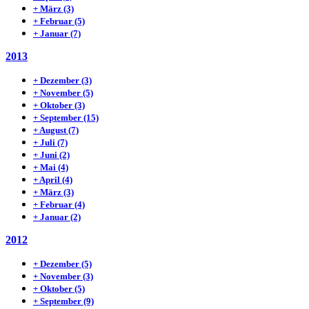
+
März
(3)
+
Februar
(5)
+
Januar
(7)
2013
+
Dezember
(3)
+
November
(5)
+
Oktober
(3)
+
September
(15)
+
August
(7)
+
Juli
(7)
+
Juni
(2)
+
Mai
(4)
+
April
(4)
+
März
(3)
+
Februar
(4)
+
Januar
(2)
2012
+
Dezember
(5)
+
November
(3)
+
Oktober
(5)
+
September
(9)