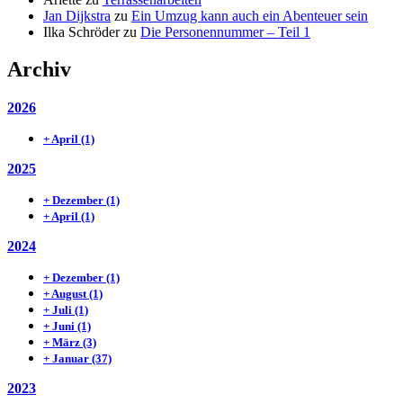
Jan Dijkstra
zu
Ein Umzug kann auch ein Abenteuer sein
Ilka Schröder
zu
Die Personennummer – Teil 1
Archiv
2026
+
April
(1)
2025
+
Dezember
(1)
+
April
(1)
2024
+
Dezember
(1)
+
August
(1)
+
Juli
(1)
+
Juni
(1)
+
März
(3)
+
Januar
(37)
2023