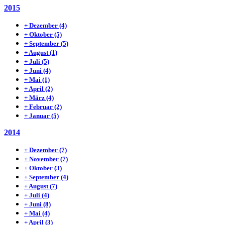
2015
+
Dezember
(4)
+
Oktober
(5)
+
September
(5)
+
August
(1)
+
Juli
(5)
+
Juni
(4)
+
Mai
(1)
+
April
(2)
+
März
(4)
+
Februar
(2)
+
Januar
(5)
2014
+
Dezember
(7)
+
November
(7)
+
Oktober
(3)
+
September
(4)
+
August
(7)
+
Juli
(4)
+
Juni
(8)
+
Mai
(4)
+
April
(3)