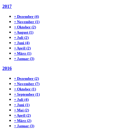
2017
+
Dezember
(4)
+
November
(1)
+
Oktober
(2)
+
August
(1)
+
Juli
(2)
+
Juni
(4)
+
April
(2)
+
März
(1)
+
Januar
(3)
2016
+
Dezember
(2)
+
November
(7)
+
Oktober
(1)
+
September
(1)
+
Juli
(4)
+
Juni
(1)
+
Mai
(2)
+
April
(2)
+
März
(2)
+
Januar
(3)