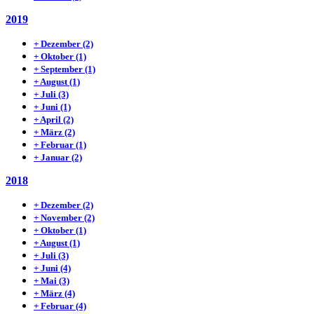
2019
+
Dezember
(2)
+
Oktober
(1)
+
September
(1)
+
August
(1)
+
Juli
(3)
+
Juni
(1)
+
April
(2)
+
März
(2)
+
Februar
(1)
+
Januar
(2)
2018
+
Dezember
(2)
+
November
(2)
+
Oktober
(1)
+
August
(1)
+
Juli
(3)
+
Juni
(4)
+
Mai
(3)
+
März
(4)
+
Februar
(4)