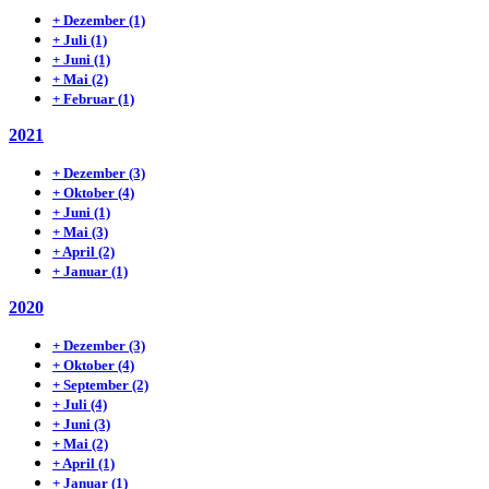
+
Dezember
(1)
+
Juli
(1)
+
Juni
(1)
+
Mai
(2)
+
Februar
(1)
2021
+
Dezember
(3)
+
Oktober
(4)
+
Juni
(1)
+
Mai
(3)
+
April
(2)
+
Januar
(1)
2020
+
Dezember
(3)
+
Oktober
(4)
+
September
(2)
+
Juli
(4)
+
Juni
(3)
+
Mai
(2)
+
April
(1)
+
Januar
(1)