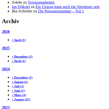
Arlette
zu
Terrassenarbeiten
Jan Dijkstra
zu
Ein Umzug kann auch ein Abenteuer sein
Ilka Schröder
zu
Die Personennummer – Teil 1
Archiv
2026
+
April
(1)
2025
+
Dezember
(1)
+
April
(1)
2024
+
Dezember
(1)
+
August
(1)
+
Juli
(1)
+
Juni
(1)
+
März
(3)
+
Januar
(37)
2023