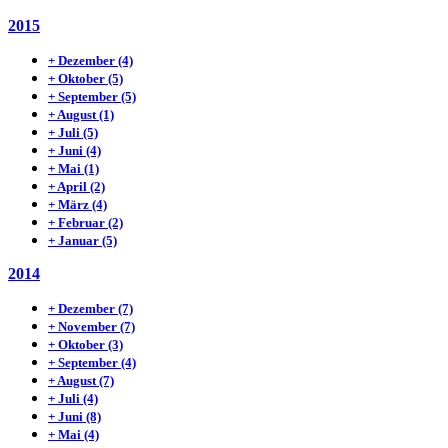
2015
+
Dezember
(4)
+
Oktober
(5)
+
September
(5)
+
August
(1)
+
Juli
(5)
+
Juni
(4)
+
Mai
(1)
+
April
(2)
+
März
(4)
+
Februar
(2)
+
Januar
(5)
2014
+
Dezember
(7)
+
November
(7)
+
Oktober
(3)
+
September
(4)
+
August
(7)
+
Juli
(4)
+
Juni
(8)
+
Mai
(4)