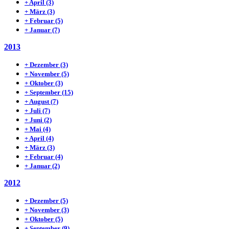
+
April
(3)
+
März
(3)
+
Februar
(5)
+
Januar
(7)
2013
+
Dezember
(3)
+
November
(5)
+
Oktober
(3)
+
September
(15)
+
August
(7)
+
Juli
(7)
+
Juni
(2)
+
Mai
(4)
+
April
(4)
+
März
(3)
+
Februar
(4)
+
Januar
(2)
2012
+
Dezember
(5)
+
November
(3)
+
Oktober
(5)
+
September
(9)