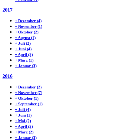
2017
+
Dezember
(4)
+
November
(1)
+
Oktober
(2)
+
August
(1)
+
Juli
(2)
+
Juni
(4)
+
April
(2)
+
März
(1)
+
Januar
(3)
2016
+
Dezember
(2)
+
November
(7)
+
Oktober
(1)
+
September
(1)
+
Juli
(4)
+
Juni
(1)
+
Mai
(2)
+
April
(2)
+
März
(2)
+
Januar
(3)