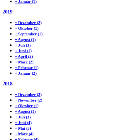
+
Januar
(1)
2019
+
Dezember
(2)
+
Oktober
(1)
+
September
(1)
+
August
(1)
+
Juli
(3)
+
Juni
(1)
+
April
(2)
+
März
(2)
+
Februar
(1)
+
Januar
(2)
2018
+
Dezember
(2)
+
November
(2)
+
Oktober
(1)
+
August
(1)
+
Juli
(3)
+
Juni
(4)
+
Mai
(3)
+
März
(4)
+
Februar
(4)