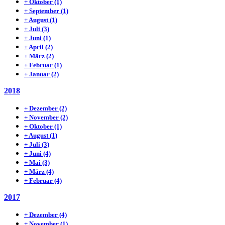
+
Oktober
(1)
+
September
(1)
+
August
(1)
+
Juli
(3)
+
Juni
(1)
+
April
(2)
+
März
(2)
+
Februar
(1)
+
Januar
(2)
2018
+
Dezember
(2)
+
November
(2)
+
Oktober
(1)
+
August
(1)
+
Juli
(3)
+
Juni
(4)
+
Mai
(3)
+
März
(4)
+
Februar
(4)
2017
+
Dezember
(4)
+
November
(1)