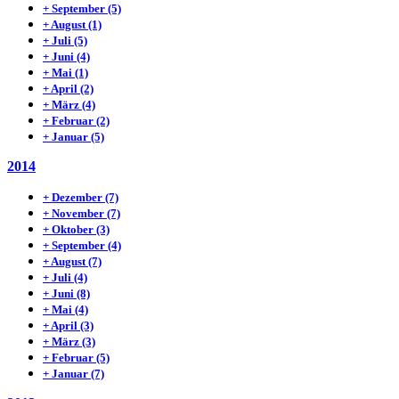
+
September
(5)
+
August
(1)
+
Juli
(5)
+
Juni
(4)
+
Mai
(1)
+
April
(2)
+
März
(4)
+
Februar
(2)
+
Januar
(5)
2014
+
Dezember
(7)
+
November
(7)
+
Oktober
(3)
+
September
(4)
+
August
(7)
+
Juli
(4)
+
Juni
(8)
+
Mai
(4)
+
April
(3)
+
März
(3)
+
Februar
(5)
+
Januar
(7)