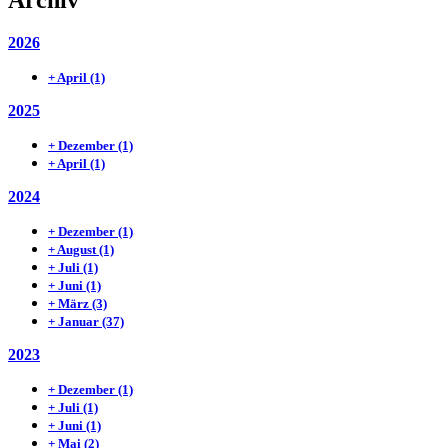
2026
+
April
(1)
2025
+
Dezember
(1)
+
April
(1)
2024
+
Dezember
(1)
+
August
(1)
+
Juli
(1)
+
Juni
(1)
+
März
(3)
+
Januar
(37)
2023
+
Dezember
(1)
+
Juli
(1)
+
Juni
(1)
+
Mai
(2)