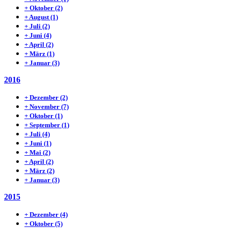
+
Oktober
(2)
+
August
(1)
+
Juli
(2)
+
Juni
(4)
+
April
(2)
+
März
(1)
+
Januar
(3)
2016
+
Dezember
(2)
+
November
(7)
+
Oktober
(1)
+
September
(1)
+
Juli
(4)
+
Juni
(1)
+
Mai
(2)
+
April
(2)
+
März
(2)
+
Januar
(3)
2015
+
Dezember
(4)
+
Oktober
(5)