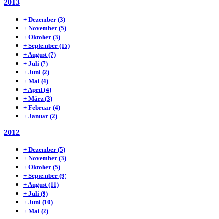
2013
+
Dezember
(3)
+
November
(5)
+
Oktober
(3)
+
September
(15)
+
August
(7)
+
Juli
(7)
+
Juni
(2)
+
Mai
(4)
+
April
(4)
+
März
(3)
+
Februar
(4)
+
Januar
(2)
2012
+
Dezember
(5)
+
November
(3)
+
Oktober
(5)
+
September
(9)
+
August
(11)
+
Juli
(9)
+
Juni
(10)
+
Mai
(2)