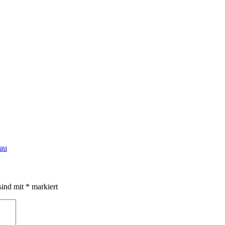
au
sind mit
*
markiert