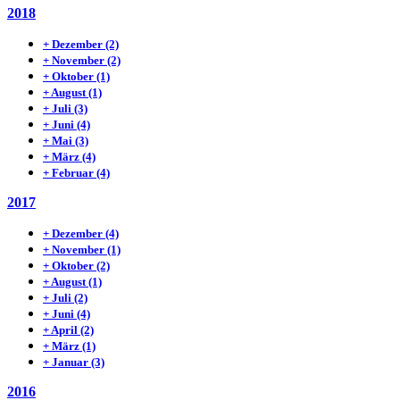
2018
+
Dezember
(2)
+
November
(2)
+
Oktober
(1)
+
August
(1)
+
Juli
(3)
+
Juni
(4)
+
Mai
(3)
+
März
(4)
+
Februar
(4)
2017
+
Dezember
(4)
+
November
(1)
+
Oktober
(2)
+
August
(1)
+
Juli
(2)
+
Juni
(4)
+
April
(2)
+
März
(1)
+
Januar
(3)
2016