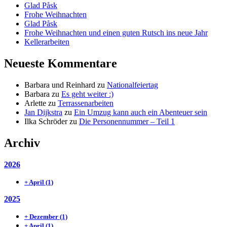
Glad Påsk
Frohe Weihnachten
Glad Påsk
Frohe Weihnachten und einen guten Rutsch ins neue Jahr
Kellerarbeiten
Neueste Kommentare
Barbara und Reinhard
zu
Nationalfeiertag
Barbara
zu
Es geht weiter :)
Arlette
zu
Terrassenarbeiten
Jan Dijkstra
zu
Ein Umzug kann auch ein Abenteuer sein
Ilka Schröder
zu
Die Personennummer – Teil 1
Archiv
2026
+
April
(1)
2025
+
Dezember
(1)
+
April
(1)