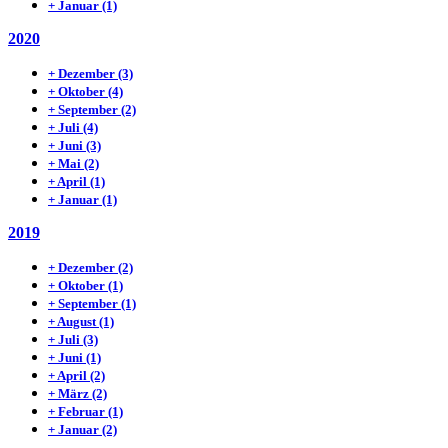
+
Januar
(1)
2020
+
Dezember
(3)
+
Oktober
(4)
+
September
(2)
+
Juli
(4)
+
Juni
(3)
+
Mai
(2)
+
April
(1)
+
Januar
(1)
2019
+
Dezember
(2)
+
Oktober
(1)
+
September
(1)
+
August
(1)
+
Juli
(3)
+
Juni
(1)
+
April
(2)
+
März
(2)
+
Februar
(1)
+
Januar
(2)