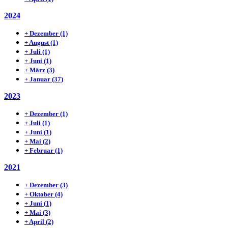
2024
+
Dezember
(1)
+
August
(1)
+
Juli
(1)
+
Juni
(1)
+
März
(3)
+
Januar
(37)
2023
+
Dezember
(1)
+
Juli
(1)
+
Juni
(1)
+
Mai
(2)
+
Februar
(1)
2021
+
Dezember
(3)
+
Oktober
(4)
+
Juni
(1)
+
Mai
(3)
+
April
(2)