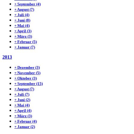
+
September
(4)
+
August
(7)
+
Juli
(4)
+
Juni
(8)
+
Mai
(4)
+
April
(3)
+
März
(3)
+
Februar
(5)
+
Januar
(7)
2013
+
Dezember
(3)
+
November
(5)
+
Oktober
(3)
+
September
(15)
+
August
(7)
+
Juli
(7)
+
Juni
(2)
+
Mai
(4)
+
April
(4)
+
März
(3)
+
Februar
(4)
+
Januar
(2)