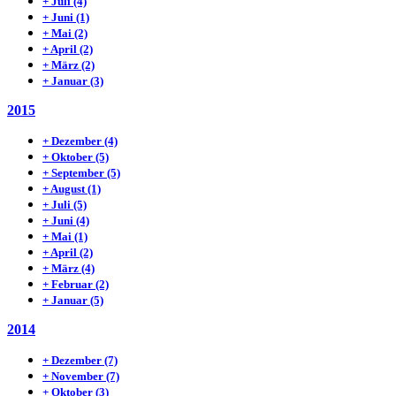
+
Juli
(4)
+
Juni
(1)
+
Mai
(2)
+
April
(2)
+
März
(2)
+
Januar
(3)
2015
+
Dezember
(4)
+
Oktober
(5)
+
September
(5)
+
August
(1)
+
Juli
(5)
+
Juni
(4)
+
Mai
(1)
+
April
(2)
+
März
(4)
+
Februar
(2)
+
Januar
(5)
2014
+
Dezember
(7)
+
November
(7)
+
Oktober
(3)