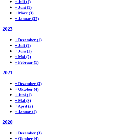
+
Juli
(1)
+
Juni
(1)
+
März
(3)
+
Januar
(37)
2023
+
Dezember
(1)
+
Juli
(1)
+
Juni
(1)
+
Mai
(2)
+
Februar
(1)
2021
+
Dezember
(3)
+
Oktober
(4)
+
Juni
(1)
+
Mai
(3)
+
April
(2)
+
Januar
(1)
2020
+
Dezember
(3)
+
Oktober
(4)