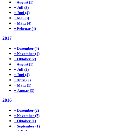
+
August
(1)
+
Juli
(3)
+
Juni
(4)
+
Mai
(3)
+
März
(4)
+
Februar
(4)
2017
+
Dezember
(4)
+
November
(1)
+
Oktober
(2)
+
August
(1)
+
Juli
(2)
+
Juni
(4)
+
April
(2)
+
März
(1)
+
Januar
(3)
2016
+
Dezember
(2)
+
November
(7)
+
Oktober
(1)
+
September
(1)