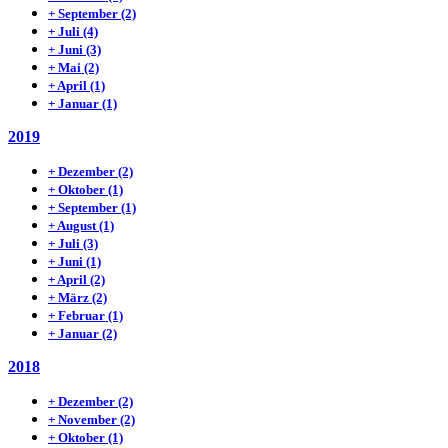
+
September
(2)
+
Juli
(4)
+
Juni
(3)
+
Mai
(2)
+
April
(1)
+
Januar
(1)
2019
+
Dezember
(2)
+
Oktober
(1)
+
September
(1)
+
August
(1)
+
Juli
(3)
+
Juni
(1)
+
April
(2)
+
März
(2)
+
Februar
(1)
+
Januar
(2)
2018
+
Dezember
(2)
+
November
(2)
+
Oktober
(1)