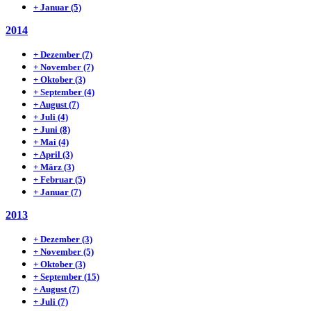
+
Januar
(5)
2014
+
Dezember
(7)
+
November
(7)
+
Oktober
(3)
+
September
(4)
+
August
(7)
+
Juli
(4)
+
Juni
(8)
+
Mai
(4)
+
April
(3)
+
März
(3)
+
Februar
(5)
+
Januar
(7)
2013
+
Dezember
(3)
+
November
(5)
+
Oktober
(3)
+
September
(15)
+
August
(7)
+
Juli
(7)