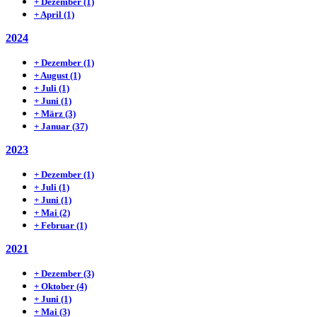
+
Dezember
(1)
+
April
(1)
2024
+
Dezember
(1)
+
August
(1)
+
Juli
(1)
+
Juni
(1)
+
März
(3)
+
Januar
(37)
2023
+
Dezember
(1)
+
Juli
(1)
+
Juni
(1)
+
Mai
(2)
+
Februar
(1)
2021
+
Dezember
(3)
+
Oktober
(4)
+
Juni
(1)
+
Mai
(3)