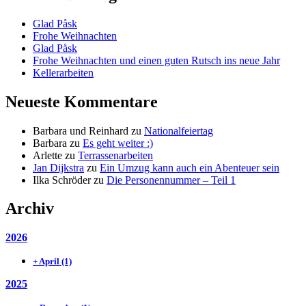
Glad Påsk
Frohe Weihnachten
Glad Påsk
Frohe Weihnachten und einen guten Rutsch ins neue Jahr
Kellerarbeiten
Neueste Kommentare
Barbara und Reinhard
zu
Nationalfeiertag
Barbara
zu
Es geht weiter :)
Arlette
zu
Terrassenarbeiten
Jan Dijkstra
zu
Ein Umzug kann auch ein Abenteuer sein
Ilka Schröder
zu
Die Personennummer – Teil 1
Archiv
2026
+
April
(1)
2025