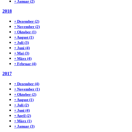
+
Januar
(2)
2018
+
Dezember
(2)
+
November
(2)
+
Oktober
(1)
+
August
(1)
+
Juli
(3)
+
Juni
(4)
+
Mai
(3)
+
März
(4)
+
Februar
(4)
2017
+
Dezember
(4)
+
November
(1)
+
Oktober
(2)
+
August
(1)
+
Juli
(2)
+
Juni
(4)
+
April
(2)
+
März
(1)
+
Januar
(3)