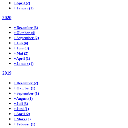
+
April
(2)
+
Januar
(1)
2020
+
Dezember
(3)
+
Oktober
(4)
+
September
(2)
+
Juli
(4)
+
Juni
(3)
+
Mai
(2)
+
April
(1)
+
Januar
(1)
2019
+
Dezember
(2)
+
Oktober
(1)
+
September
(1)
+
August
(1)
+
Juli
(3)
+
Juni
(1)
+
April
(2)
+
März
(2)
+
Februar
(1)