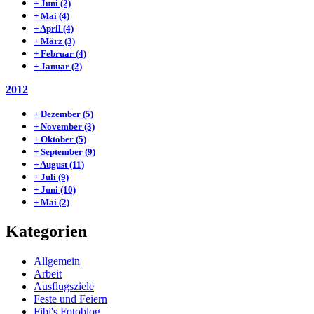
+
Juni
(2)
+
Mai
(4)
+
April
(4)
+
März
(3)
+
Februar
(4)
+
Januar
(2)
2012
+
Dezember
(5)
+
November
(3)
+
Oktober
(5)
+
September
(9)
+
August
(11)
+
Juli
(9)
+
Juni
(10)
+
Mai
(2)
Kategorien
Allgemein
Arbeit
Ausflugsziele
Feste und Feiern
Fibi's Fotoblog