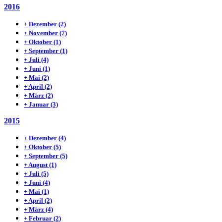
2016
+
Dezember
(2)
+
November
(7)
+
Oktober
(1)
+
September
(1)
+
Juli
(4)
+
Juni
(1)
+
Mai
(2)
+
April
(2)
+
März
(2)
+
Januar
(3)
2015
+
Dezember
(4)
+
Oktober
(5)
+
September
(5)
+
August
(1)
+
Juli
(5)
+
Juni
(4)
+
Mai
(1)
+
April
(2)
+
März
(4)
+
Februar
(2)